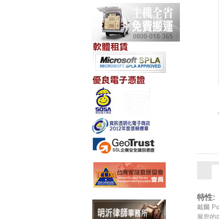
特性:
戴爾 P
展您的虛