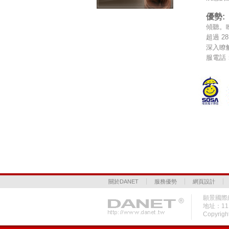
優勢:
傾聽。
超過 
深入瞭
服電話：
關於DANET
服務優勢
網頁設計
願景國際網
地址：1
Copyrigh