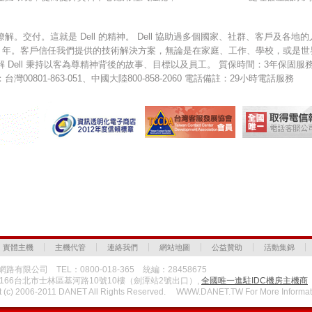
瞭解。交付。這就是 Dell 的精神。 Dell 協助過多個國家、社群、客戶及
28 年。客戶信任我們提供的技術解決方案，無論是在家庭、工作、學校，或是
解 Dell 秉持以客為尊精神背後的故事、目標以及員工。 質保時間：3年保固服
台灣00801-863-051、中國大陸800-858-2060 電話備註：29小時電話服務
實體主機
主機代管
連絡我們
網站地圖
公益贊助
活動集錦
路有限公司 TEL：0800-018-365 統編：28458675
1166台北市士林區基河路10號10樓（劍潭站2號出口）,
全國唯一進駐IDC機房主機商
t (c) 2006-2011 DANET All Rights Reserved. WWW.DANET.TW For More Informat