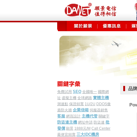
品牌
SEO
免費試用
全國唯一
國際網
實體主機
址
虛擬主機
全球網路
測速點
保證頻寬
1U/2U
DDOS傲
Pow
企業信箱
盾防火牆
伺服器銷售
客服
主機代管
網頁設計
關鍵字
防盜連主機
批
網址申請
防盜連
發價
願景
1888元/M
Call Center
三大IDC機房
最便宜頻寬