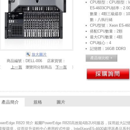
CPU類型：CPU類型：Inte
E5-4603CPU頻率：2
數量：4顆三級緩存：10
數：八執行緒
CPU型號：Xeon E5-46
搭配CPU數量：2顆
最大CPU數量：4顆
CPU核心：4
記憶體：16GB DDR3
放大圖片
商品編號：DELL-006 店家貨號：
〈
上一頁
瀏覽同分類商品
下一頁
〉
產品簡介
規格
圖片
owerEdge R820 簡介 戴爾PowerEdge R820高效能4路2U伺服器，採
擬環境，從而提升資料中心應用程式性能，IntelXeonE5-4600處理器產品