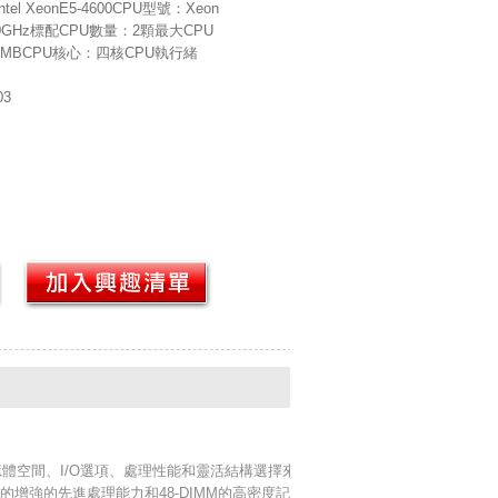
l XeonE5-4600CPU型號：Xeon
.00GHz標配CPU數量：2顆最大CPU
MBCPU核心：四核CPU執行緒
03
用超大記憶體空間、I/O選項、處理性能和靈活結構選擇來擴
系列的增強的先進處理能力和48-DIMM的高密度記憶體