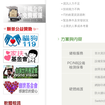
• 資訊人力不足
• 技術能力不夠
• IT的維運資源過剩
• 緊急事件及突發狀況
• 企業的人事成本考量
健檢服務
首次資
設備安
PC/NB設備
檢測保養
故障送
伺服器
網路印
硬體維護
防火牆U
Switc