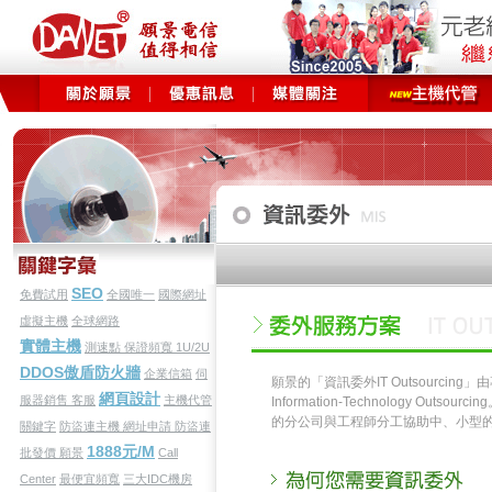
SEO
免費試用
全國唯一
國際網址
虛擬主機
全球網路
實體主機
測速點
保證頻寬
1U/2U
DDOS傲盾防火牆
企業信箱
伺
願景的「資訊委外IT Outsourci
網頁設計
服器銷售
客服
主機代管
Information-Technology
的分公司與工程師分工協助中、小型
關鍵字
防盜連主機
網址申請
防盜連
1888元/M
批發價
願景
Call
Center
最便宜頻寬
三大IDC機房