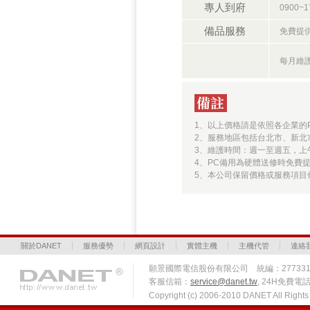
專人到府
0900
備品服務
免費提
每月維
1、以上價格請是依照各企業的
2、服務地區包括台北市、新北
3、維護時間：週一至週五，上午9
4、PC備用為硬體送修時免費
5、本公司保留價格或服務項目
關於DANET
服務優勢
網頁設計
實體主機
主機代管
連絡
願景國際電信股份有限公司 統編：27733
客服信箱：
service@danet.tw
, 24H免費電話 
Copyright (c) 2006-2010 DANET All Righ