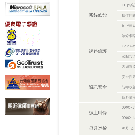
PC作
系統軟體
操作問
伺服器
無線網
Gatew
網路維護
節點設
內網線
安全性
資訊安全
防毒軟
資料備
0900
線上叫修
0900
每月巡檢
每月1次