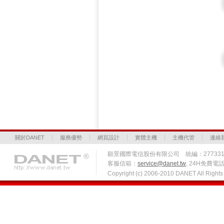
關於DANET
服務優勢
網頁設計
實體主機
主機代管
連絡
願景國際電信股份有限公司 統編：27733
客服信箱：
service@danet.tw
, 24H免費電話 
Copyright (c) 2006-2010 DANET All Righ