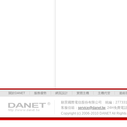
關於DANET
服務優勢
網頁設計
實體主機
主機代管
連絡
願景國際電信股份有限公司 統編：27733
客服信箱：
service@danet.tw
, 24H免費電話 
Copyright (c) 2006-2010 DANET All Righ