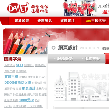
網路
SEO
免費試用
全國唯一
國際網址
虛擬主機
全球網路
實體主機
測速點
保證頻寬
1U/2U
DDOS傲盾防火牆
企業信箱
伺
網頁設計
服器銷售
客服
主機代管
關鍵字
防盜連主機
網址申請
防盜連
1888元/M
批發價
願景
Call
Center
最便宜頻寬
三大IDC機房