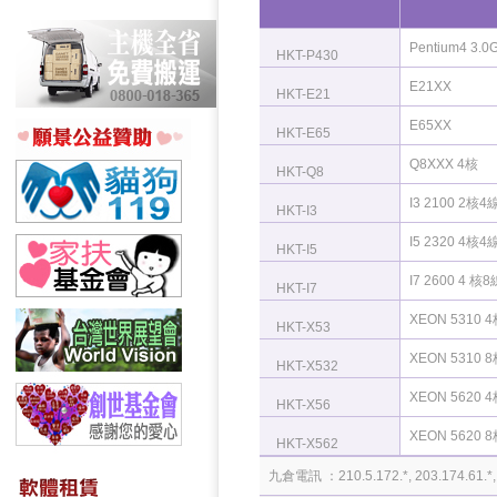
Pentium4 3.0
HKT-P430
E21XX
HKT-E21
E65XX
HKT-E65
Q8XXX 4核
HKT-Q8
I3 2100 2核4
HKT-I3
I5 2320 4核4
HKT-I5
I7 2600 4 核8
HKT-I7
XEON 5310 
HKT-X53
XEON 5310 
HKT-X532
XEON 5620 
HKT-X56
XEON 5620 
HKT-X562
九倉電訊 ：210.5.172.*, 203.174.61.*, 11