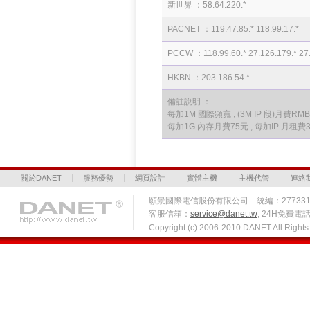
新世界 ：58.64.220.*
PACNET ：119.47.85.* 118.99.17.*
PCCW ：118.99.60.* 27.126.179.* 27.
HKBN ：203.186.54.*
備註說明 ：
每加1M 國際頻寬 , (3M IP 段)月費RMB 
每加1G 內存月費75元 , 每加IP 月租費
關於DANET
服務優勢
網頁設計
實體主機
主機代管
連絡
願景國際電信股份有限公司 統編：27733
客服信箱：
service@danet.tw
, 24H免費電話 
Copyright (c) 2006-2010 DANET All Righ