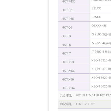
HKT-P430
E21XX
HKT-E21
E65XX
HKT-E65
Q8XXX 4核
HKT-Q8
I3 2100 2核4
HKT-I3
I5 2320 4核4
HKT-I5
I7 2600 4 核8
HKT-I7
XEON 5310 
HKT-X53
XEON 5310 
HKT-X532
XEON 5620 
HKT-X56
XEON 5620 
HKT-X562
九倉電訊 ：202.59.155.* 118.102.13.*
和記環訊 ：116.212.119.*