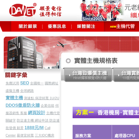
SEO
免費試用
全國唯一
國際網址
虛擬主機
全球網路
實體主機
測速點
保證頻寬
1U/2U
DDOS傲盾防火牆
企業信箱
伺
網頁設計
服器銷售
客服
主機代管
關鍵字
防盜連主機
網址申請
防盜連
1888元/M
批發價
願景
Call
Center
最便宜頻寬
三大IDC機房
服務方案
處理器CPU