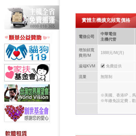
實體主機擴充頻寬價格
中華電信
電信公司
主機代管
增加頻寬
1888元/M(月)
費用/M
遠端KVM
免費提供
流量
無限制
※美國、香港IP，
※年繳免設定費，歡