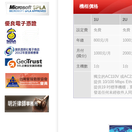
機框價格
1U
2U
設定費
免費
免費
年繳
800元/月
100
月付
1000元/月
200
(國分)
主機數
1台
1台
獨立的AC110V 或AC
提供 10/100 Mbps Eth
提供19 吋標準機櫃，寬
發送任何未經收件人同