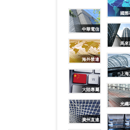
國際
中華電信
馬來
海外禁連
上海
大陸專屬
光纖
廣州直連