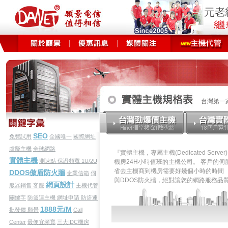
台灣第一
SEO
免費試用
全國唯一
國際網址
虛擬主機
全球網路
『實體主機，專屬主機(Dedicated S
實體主機
測速點
保證頻寬
1U/2U
機房24H小時值班的主機公司。 客戶的伺
省去主機商到機房需要好幾個小時的時間 
DDOS傲盾防火牆
企業信箱
伺
與DDOS防火牆，絕對讓您的網路服務品
網頁設計
服器銷售
客服
主機代管
關鍵字
防盜連主機
網址申請
防盜連
1888元/M
批發價
願景
Call
Center
最便宜頻寬
三大IDC機房