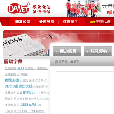
服務領先、品質第一
SEO
免費試用
全國唯一
國際網址
虛擬主機
全球網路
實體主機
測速點
保證頻寬
1U/2U
DDOS傲盾防火牆
企業信箱
伺
網頁設計
服器銷售
客服
主機代管
關鍵字
防盜連主機
網址申請
防盜連
1888元/M
批發價
願景
Call
Center
最便宜頻寬
三大IDC機房