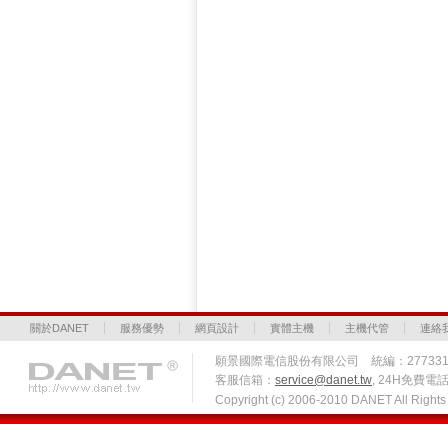
關於DANET
服務優勢
網頁設計
實體主機
主機代管
連絡
願景國際電信股份有限公司 統編：27733
客服信箱：
service@danet.tw
, 24H免費電話 
Copyright (c) 2006-2010 DANET All Righ