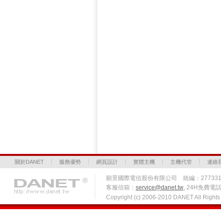
關於DANET
服務優勢
網頁設計
實體主機
主機代管
連絡
願景國際電信股份有限公司 統編：27733
客服信箱：
service@danet.tw
, 24H免費電話 
Copyright (c) 2006-2010 DANET All Righ