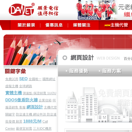
百分
SEO
免費試用
全國唯一
國際網址
虛擬主機
全球網路
實體主機
測速點
保證頻寬
1U/2U
DDOS傲盾防火牆
企業信箱
伺
網頁設計
服器銷售
客服
主機代管
關鍵字
防盜連主機
網址申請
防盜連
1888元/M
批發價
願景
Call
Center
最便宜頻寬
三大IDC機房