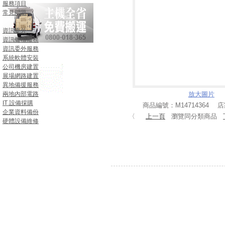
服務項目
常見問題
資訊委外
資訊健檢服務
資訊委外服務
系統軟體安裝
公司機房建置
展場網路建置
異地備援服務
兩地內部電路
放大圖片
IT 設備採購
商品編號：M14714364 
企業資料備份
〈
上一頁
瀏覽同分類商品
硬體設備維修