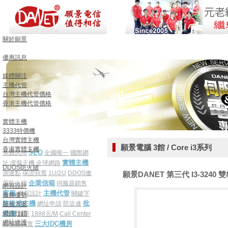
關於願景
優惠訊息
媒體關注
主機代管
台灣主機代管價格
香港主機代管價格
實體主機
3333特價機
台灣實體主機
願景電腦 3館 / Core i3系列
香港實體主機
SEO
免費試用
全國唯一
國際網
實體主機
址
虛擬主機
全球網路
DDOS防火牆
測速點
保證頻寬
1U/2U
DDOS傲
願景DANET 第三代 I3-3240 雙核
企業信箱
盾防火牆
伺服器銷售
網頁設計
客服
主機代管
網頁設計
關鍵字
服務優勢
防盜連主機
批
網址申請
防盜連
服務方案
網路行銷
發價
願景
1888元/M
Call Center
網站維護
三大IDC機房
最便宜頻寬