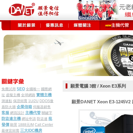
願景電腦 3館 / Xeon E3系列
SEO
免費試用
全國唯一
國際網
實體主機
址
虛擬主機
全球網路
測速點
保證頻寬
1U/2U
DDOS傲
願景DANET Xeon E3-1245V2
企業信箱
盾防火牆
伺服器銷售
客服
主機代管
網頁設計
關鍵字
防盜連主機
批
網址申請
防盜連
發價
願景
1888元/M
Call Center
三大IDC機房
最便宜頻寬