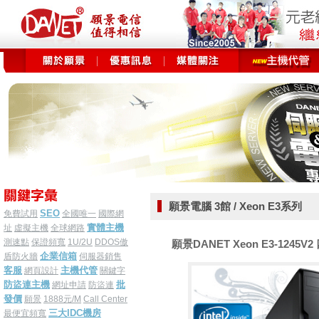
願景電腦 3館 / Xeon E3系列
SEO
免費試用
全國唯一
國際網
實體主機
址
虛擬主機
全球網路
測速點
保證頻寬
1U/2U
DDOS傲
願景DANET Xeon E3-1245V2 
企業信箱
盾防火牆
伺服器銷售
客服
主機代管
網頁設計
關鍵字
防盜連主機
批
網址申請
防盜連
發價
願景
1888元/M
Call Center
三大IDC機房
最便宜頻寬