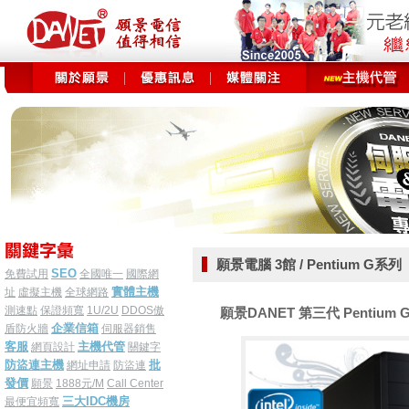
願景電腦 3館 / Pentium G系列
SEO
免費試用
全國唯一
國際網
實體主機
址
虛擬主機
全球網路
測速點
保證頻寬
1U/2U
DDOS傲
願景DANET 第三代 Pentium G2
企業信箱
盾防火牆
伺服器銷售
客服
主機代管
網頁設計
關鍵字
防盜連主機
批
網址申請
防盜連
發價
願景
1888元/M
Call Center
三大IDC機房
最便宜頻寬