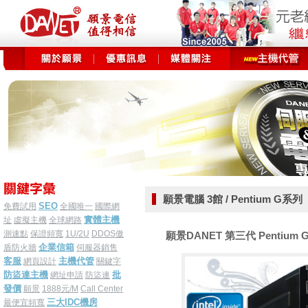
願景電腦 3館 / Pentium G系列
SEO
免費試用
全國唯一
國際網
實體主機
址
虛擬主機
全球網路
測速點
保證頻寬
1U/2U
DDOS傲
願景DANET 第三代 Pentium G2
企業信箱
盾防火牆
伺服器銷售
客服
主機代管
網頁設計
關鍵字
防盜連主機
批
網址申請
防盜連
發價
願景
1888元/M
Call Center
三大IDC機房
最便宜頻寬