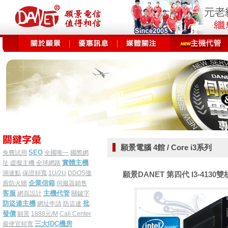
願景電腦 4館 / Core i3系列
SEO
免費試用
全國唯一
國際網
實體主機
址
虛擬主機
全球網路
測速點
保證頻寬
1U/2U
DDOS傲
願景DANET 第四代 I3-4130雙核
企業信箱
盾防火牆
伺服器銷售
客服
主機代管
網頁設計
關鍵字
防盜連主機
批
網址申請
防盜連
發價
願景
1888元/M
Call Center
三大IDC機房
最便宜頻寬