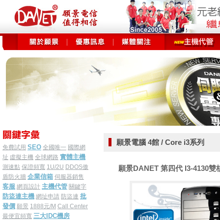
願景電腦 4館 / Core i3系列
SEO
免費試用
全國唯一
國際網
實體主機
址
虛擬主機
全球網路
測速點
保證頻寬
1U/2U
DDOS傲
願景DANET 第四代 I3-4130雙核3
企業信箱
盾防火牆
伺服器銷售
客服
主機代管
網頁設計
關鍵字
防盜連主機
批
網址申請
防盜連
發價
願景
1888元/M
Call Center
三大IDC機房
最便宜頻寬