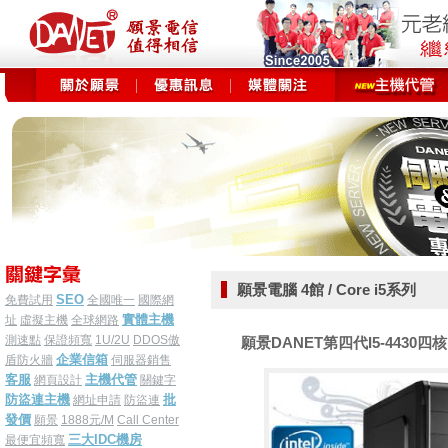
願景電腦 4館 / Core i5系列
SEO
免費試用
全國唯一
國際網
實體主機
址
虛擬主機
全球網路
測速點
保證頻寬
1U/2U
DDOS傲
願景DANET第四代I5-4430四核 3
企業信箱
盾防火牆
伺服器銷售
客服
主機代管
網頁設計
關鍵字
防盜連主機
批
網址申請
防盜連
發價
願景
1888元/M
Call Center
三大IDC機房
最便宜頻寬