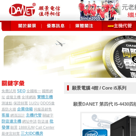
願景電腦 4館 / Core i5系列
SEO
免費試用
全國唯一
國際網
實體主機
址
虛擬主機
全球網路
測速點
保證頻寬
1U/2U
DDOS傲
願景DANET 第四代 I5-4430四核 
企業信箱
盾防火牆
伺服器銷售
客服
主機代管
網頁設計
關鍵字
防盜連主機
批
網址申請
防盜連
發價
願景
1888元/M
Call Center
三大IDC機房
最便宜頻寬