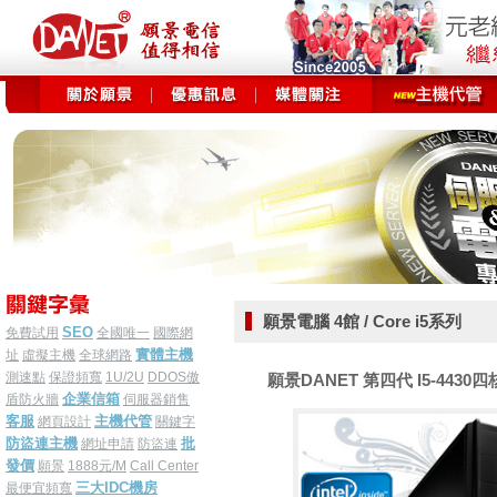
願景電腦 4館 / Core i5系列
SEO
免費試用
全國唯一
國際網
實體主機
址
虛擬主機
全球網路
測速點
保證頻寬
1U/2U
DDOS傲
願景DANET 第四代 I5-4430四核 
企業信箱
盾防火牆
伺服器銷售
客服
主機代管
網頁設計
關鍵字
防盜連主機
批
網址申請
防盜連
發價
願景
1888元/M
Call Center
三大IDC機房
最便宜頻寬