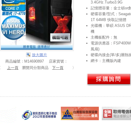
3.4GHz.Turbo3.9G
記憶體容量：金士頓or創見D
硬碟容量/型式：Seagate B
1T 64MB 快取記憶體
光碟機：華碩 ASUS DR
機
主機板配件：無
電源供應器：FSP400W-
風扇)
放大圖片
硬碟內接盒(單/多)層熱
網卡：主機版內建
商品編號：M14690897 店家貨號：
〈
上一頁
瀏覽同分類商品
下一頁
〉