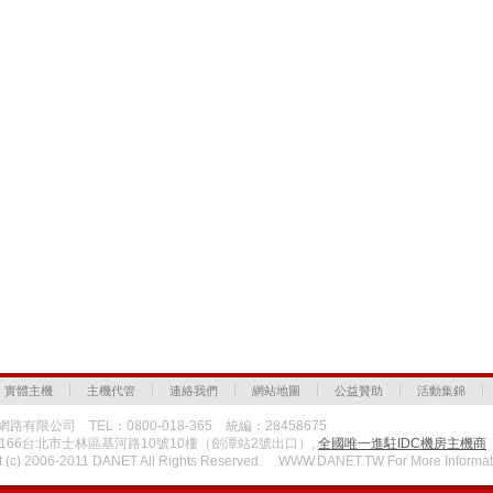
實體主機
主機代管
連絡我們
網站地圖
公益贊助
活動集錦
路有限公司 TEL：0800-018-365 統編：28458675
1166台北市士林區基河路10號10樓（劍潭站2號出口）,
全國唯一進駐IDC機房主機商
t (c) 2006-2011 DANET All Rights Reserved. WWW.DANET.TW For More Informat