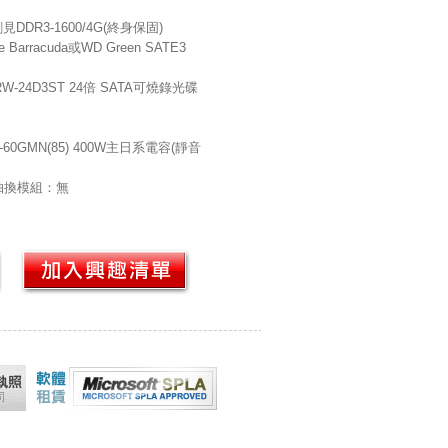
DR3-1600/4G(終身保固)
arracuda或WD Green SATE3
W-24D3ST 24倍 SATA可燒錄光碟
60GMN(85) 400W主日系電容(靜音
抽換模組：無