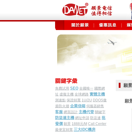
願景電
SEO
免費試用
全國唯一
國際網
實體主機
址
虛擬主機
全球網路
測速點
保證頻寬
1U/2U
DDOS傲
願景
企業信箱
盾防火牆
伺服器銷售
客服
主機代管
網頁設計
關鍵字
防盜連主機
批
網址申請
防盜連
發價
願景
1888元/M
Call Center
三大IDC機房
最便宜頻寬