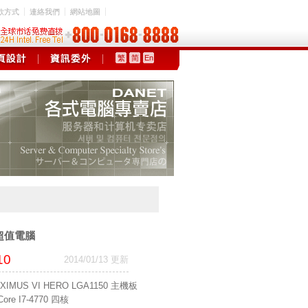
款方式
連絡我們
網站地圖
繁
简
En
O 超值電腦
10
2014/01/13 更新
MUS VI HERO LGA1150 主機板
re I7-4770 四核