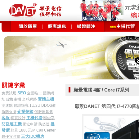
願景電腦 4館 / Core i7系列
SEO
免費試用
全國唯一
國際網
實體主機
址
虛擬主機
全球網路
測速點
保證頻寬
1U/2U
DDOS傲
願景DANET 第四代 I7-4770四核
企業信箱
盾防火牆
伺服器銷售
客服
主機代管
網頁設計
關鍵字
防盜連主機
批
網址申請
防盜連
發價
願景
1888元/M
Call Center
三大IDC機房
最便宜頻寬