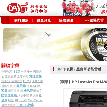
HP 印表機 / 黑白單功能雷射
SEO
免費試用
全國唯一
國際網
實體主機
址
虛擬主機
全球網路
測速點
保證頻寬
1U/2U
DDOS傲
【願景】HP LaserJet Pro M2
企業信箱
盾防火牆
伺服器銷售
客服
主機代管
網頁設計
關鍵字
防盜連主機
批
網址申請
防盜連
發價
願景
1888元/M
Call Center
三大IDC機房
最便宜頻寬