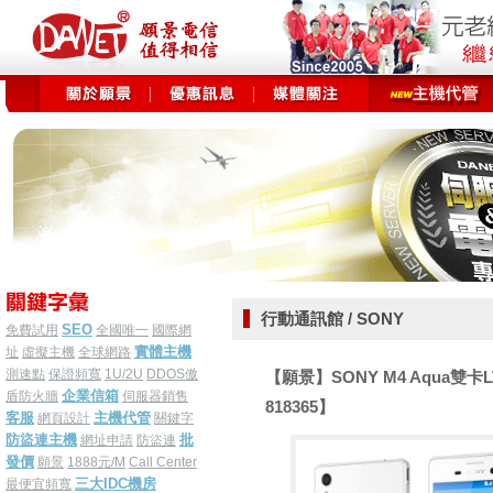
行動通訊館 / SONY
SEO
免費試用
全國唯一
國際網
實體主機
址
虛擬主機
全球網路
測速點
保證頻寬
1U/2U
DDOS傲
【願景】SONY M4 Aqua雙
企業信箱
盾防火牆
伺服器銷售
818365】
客服
主機代管
網頁設計
關鍵字
防盜連主機
批
網址申請
防盜連
發價
願景
1888元/M
Call Center
三大IDC機房
最便宜頻寬