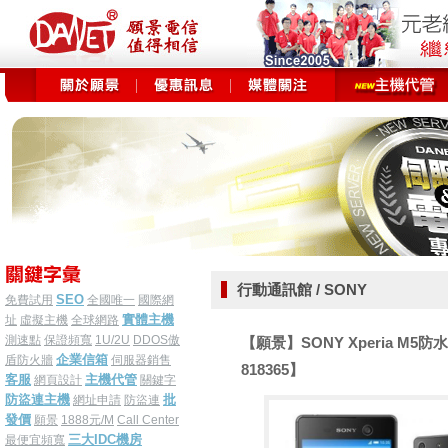
行動通訊館 / SONY
SEO
免費試用
全國唯一
國際網
實體主機
址
虛擬主機
全球網路
測速點
保證頻寬
1U/2U
DDOS傲
【願景】SONY Xperia M
企業信箱
盾防火牆
伺服器銷售
818365】
客服
主機代管
網頁設計
關鍵字
防盜連主機
批
網址申請
防盜連
發價
願景
1888元/M
Call Center
三大IDC機房
最便宜頻寬