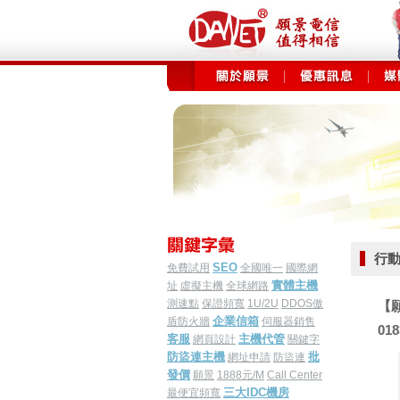
行動
SEO
免費試用
全國唯一
國際網
實體主機
址
虛擬主機
全球網路
測速點
保證頻寬
1U/2U
DDOS傲
【願
企業信箱
盾防火牆
伺服器銷售
01
客服
主機代管
網頁設計
關鍵字
防盜連主機
批
網址申請
防盜連
發價
願景
1888元/M
Call Center
三大IDC機房
最便宜頻寬