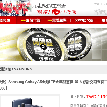
首頁
付
通訊館 / SAMSUNG
景】Samsung Galaxy A5全頻LTE金屬智慧機-黑 ※預計交期五個
8365】
TWD 119
參考售價：
限量促銷商品 搶購前歡迎來電詢