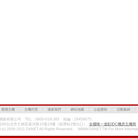
實體主機
主機代管
連絡我們
網站地圖
公益贊助
活動集錦
路有限公司 TEL：0800-018-365 統編：28458675
1166台北市士林區基河路10號10樓（劍潭站2號出口）,
全國唯一進駐IDC機房主機商
t (c) 2006-2011 DANET All Rights Reserved. WWW.DANET.TW For More Informat