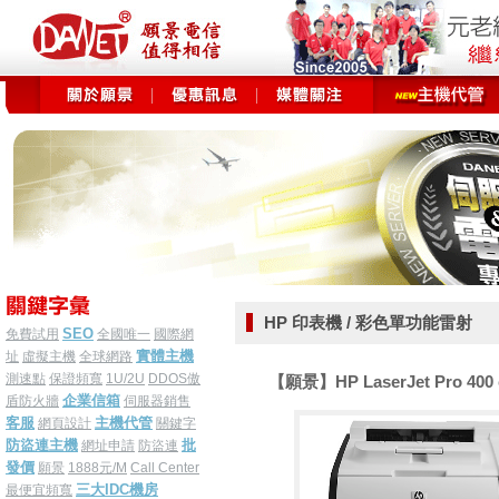
HP 印表機 / 彩色單功能雷射
SEO
免費試用
全國唯一
國際網
實體主機
址
虛擬主機
全球網路
測速點
保證頻寬
1U/2U
DDOS傲
【願景】HP LaserJet Pro 40
企業信箱
盾防火牆
伺服器銷售
客服
主機代管
網頁設計
關鍵字
防盜連主機
批
網址申請
防盜連
發價
願景
1888元/M
Call Center
三大IDC機房
最便宜頻寬