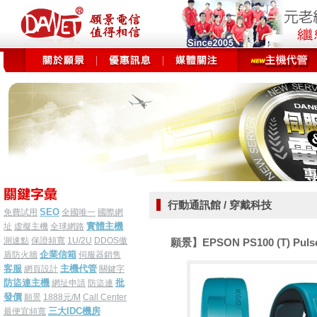
行動通訊館 / 穿戴科技
SEO
免費試用
全國唯一
國際網
實體主機
址
虛擬主機
全球網路
測速點
保證頻寬
1U/2U
DDOS傲
願景】EPSON PS100 (T) Pu
企業信箱
盾防火牆
伺服器銷售
客服
主機代管
網頁設計
關鍵字
防盜連主機
批
網址申請
防盜連
發價
願景
1888元/M
Call Center
三大IDC機房
最便宜頻寬