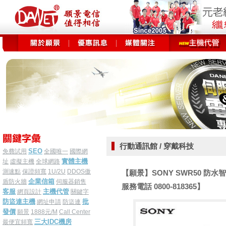
行動通訊館 / 穿戴科技
SEO
免費試用
全國唯一
國際網
實體主機
址
虛擬主機
全球網路
測速點
保證頻寬
1U/2U
DDOS傲
【願景】SONY SWR50 防水
企業信箱
盾防火牆
伺服器銷售
服務電話 0800-818365】
客服
主機代管
網頁設計
關鍵字
防盜連主機
批
網址申請
防盜連
發價
願景
1888元/M
Call Center
三大IDC機房
最便宜頻寬