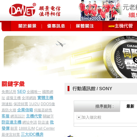
行動通訊館 / SONY
SEO
免費試用
全國唯一
國際網
實體主機
址
虛擬主機
全球網路
測速點
保證頻寬
1U/2U
DDOS傲
排序規則 :
最新
企業信箱
盾防火牆
伺服器銷售
客服
主機代管
網頁設計
關鍵字
加入做比較
防盜連主機
批
網址申請
防盜連
發價
願景
1888元/M
Call Center
三大IDC機房
最便宜頻寬