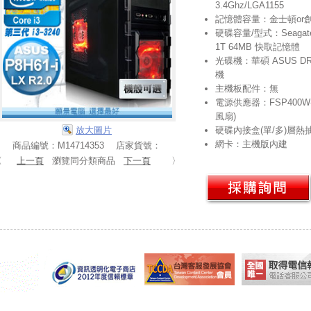
3.4Ghz/LGA1155
記憶體容量：金士頓or創見D
硬碟容量/型式：Seagate B
1T 64MB 快取記憶體
光碟機：華碩 ASUS DR
機
主機板配件：無
電源供應器：FSP400W-
風扇)
放大圖片
硬碟內接盒(單/多)層熱
網卡：主機版內建
商品編號：M14714353 店家貨號：
〈
上一頁
瀏覽同分類商品
下一頁
〉