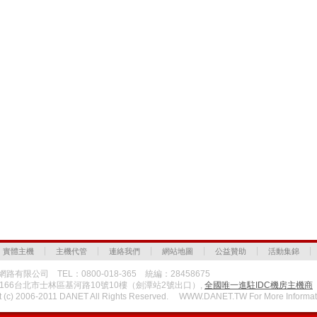
實體主機
主機代管
連絡我們
網站地圖
公益贊助
活動集錦
路有限公司 TEL：0800-018-365 統編：28458675
1166台北市士林區基河路10號10樓（劍潭站2號出口）,
全國唯一進駐IDC機房主機商
t (c) 2006-2011 DANET All Rights Reserved. WWW.DANET.TW For More Informat