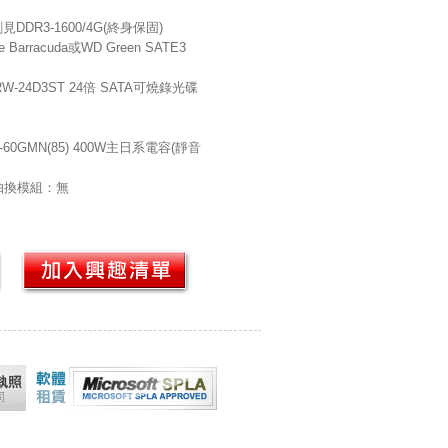
DR3-1600/4G(終身保固)
arracuda或WD Green SATE3
W-24D3ST 24倍 SATA可燒錄光碟
60GMN(85) 400W主日系電容(靜音
抽換模組：無