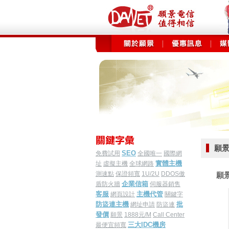
願景電
SEO
免費試用
全國唯一
國際網
實體主機
址
虛擬主機
全球網路
測速點
保證頻寬
1U/2U
DDOS傲
願景
企業信箱
盾防火牆
伺服器銷售
客服
主機代管
網頁設計
關鍵字
防盜連主機
批
網址申請
防盜連
發價
願景
1888元/M
Call Center
三大IDC機房
最便宜頻寬