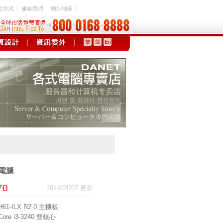
款方式
連絡我們
網站地圖
繁
简
En
超值電腦
70
2014/01/07 更新
1-ILX R2.0 主機板
re i3-3240 雙核心