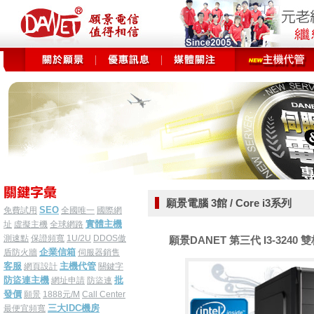
願景電腦 3館 / Core i3系列
SEO
免費試用
全國唯一
國際網
實體主機
址
虛擬主機
全球網路
測速點
保證頻寬
1U/2U
DDOS傲
願景DANET 第三代 I3-3240 雙
企業信箱
盾防火牆
伺服器銷售
客服
主機代管
網頁設計
關鍵字
防盜連主機
批
網址申請
防盜連
發價
願景
1888元/M
Call Center
三大IDC機房
最便宜頻寬