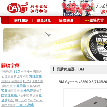
品牌伺服器 / IBM
SEO
免費試用
全國唯一
國際網
實體主機
址
虛擬主機
全球網路
測速點
保證頻寬
1U/2U
DDOS傲
IBM System x3850 X5(7145i20
企業信箱
盾防火牆
伺服器銷售
客服
主機代管
網頁設計
關鍵字
防盜連主機
批
網址申請
防盜連
發價
願景
1888元/M
Call Center
三大IDC機房
最便宜頻寬