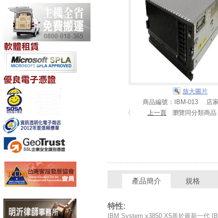
放大圖片
商品編號：IBM-013 店
〈
上一頁
瀏覽同分類商
產品簡介
規格
特性:
IBM System x3850 X5基於