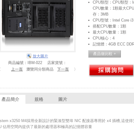
CPU類型：CPU類型：Int
CPU數量：1顆最大CP
存：3MB
CPU型號：Intel Core i3
搭配CPU數量：1顆
最大CPU數量：1顆
CPU核心：4
記憶體：4GB ECC DDR
放大圖片
商品編號：IBM-022 店家貨號：
〈
上一頁
瀏覽同分類商品
下一頁
〉
產品簡介
規格
圖片
System x3250 M4採用全新設計的緊湊型雙埠 NIC 配接器專用於 x4 插槽,這
1 U 佔用空間內提供了最新的處理器和極高的記憶體容量