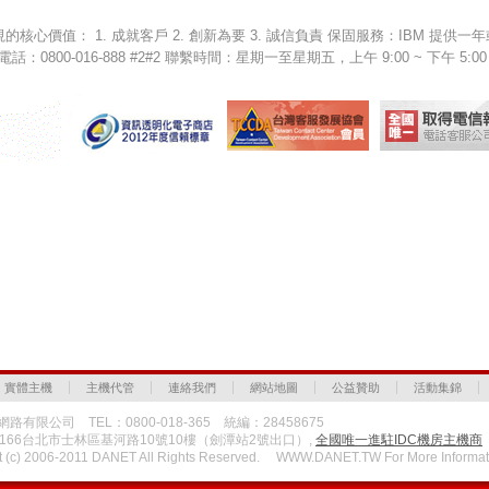
視的核心價值： 1. 成就客戶 2. 創新為要 3. 誠信負責 保固服務：IBM 
話：0800-016-888 #2#2 聯繫時間：星期一至星期五，上午 9:00 ~ 下午 5:00
實體主機
主機代管
連絡我們
網站地圖
公益贊助
活動集錦
路有限公司 TEL：0800-018-365 統編：28458675
1166台北市士林區基河路10號10樓（劍潭站2號出口）,
全國唯一進駐IDC機房主機商
t (c) 2006-2011 DANET All Rights Reserved. WWW.DANET.TW For More Informat