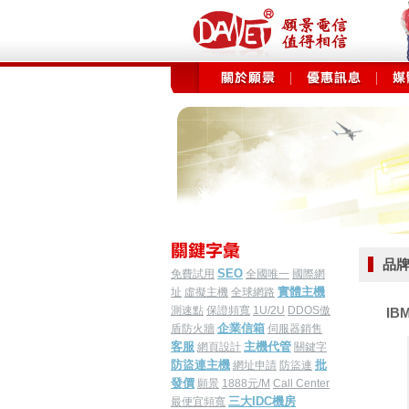
品牌
SEO
免費試用
全國唯一
國際網
實體主機
址
虛擬主機
全球網路
測速點
保證頻寬
1U/2U
DDOS傲
IBM
企業信箱
盾防火牆
伺服器銷售
客服
主機代管
網頁設計
關鍵字
防盜連主機
批
網址申請
防盜連
發價
願景
1888元/M
Call Center
三大IDC機房
最便宜頻寬