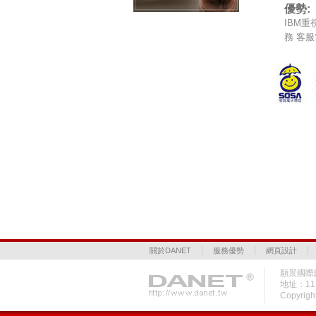
優勢:
IBM重
務 客服電
關於DANET
服務優勢
網頁設計
願景國際網
地址：1
Copyrigh