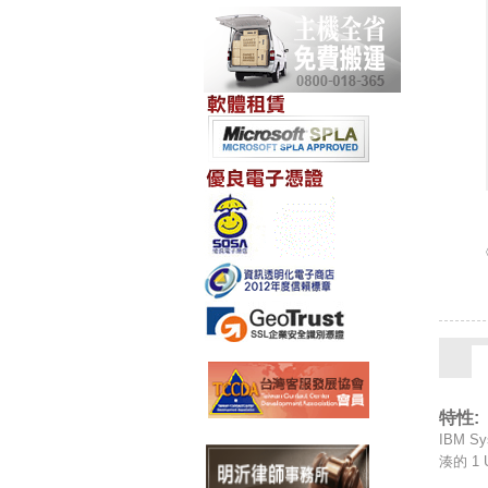
特性:
IBM 
湊的 