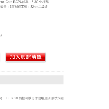
el Core i3CPU頻率：3.3GHz標配
U數量：1顆制程工藝：32nm二級緩
3
使得另一 PCIe x8 插槽可以另作他用,創新的技術在緊