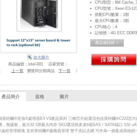
CPU類型：8M Cache, 3
CPU型號：Xeon E3-12
搭配CPU數量：1顆
最大CPU數量：1顆
CPU核心：4
記憶體：4G ECC DDR3
放大圖片
商品編號：intel-001 店家貨號：
〈
上一頁
瀏覽同分類商品
下一頁
〉
產品簡介
規格
圖片
英特爾®至強®處理器E3 V3產品系列 三種芯片組選項包括英特爾®C222芯片
，無緩衝，最大32 GB最大內存 SKU選項與多達6個SAS / SATA端口 SSI uA
®遠程管理模塊 支持英特爾®服務器管理 雙千兆以太網 可作為一個集成系統的一