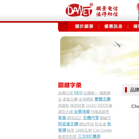
品牌伺
SEO
免費試用
全國唯一
國際網
實體主機
址
虛擬主機
全球網路
測速點
保證頻寬
1U/2U
DDOS傲
Ch
企業信箱
盾防火牆
伺服器銷售
客服
主機代管
網頁設計
關鍵字
防盜連主機
批
網址申請
防盜連
發價
願景
1888元/M
Call Center
三大IDC機房
最便宜頻寬