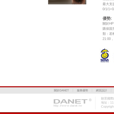
最大支援
0/1/
優勢:
關於H
購保固
類：若機
21:00
關於DANET
服務優勢
網頁設計
願景國際網
地址：1
Copyrigh