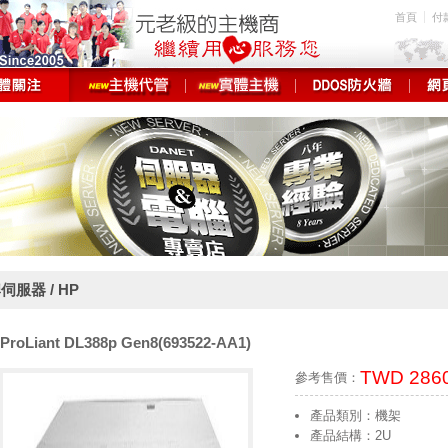
首頁
付
伺服器 / HP
ProLiant DL388p Gen8(693522-AA1)
TWD 286
參考售價：
產品類別：機架
產品結構：2U