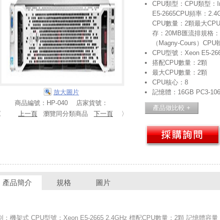
CPU類型：CPU類型：Inte
E5-2665CPU頻率：2
CPU數量：2顆最大CP
存：20MB匯流排規格：Q
（Magny-Cours）C
CPU型號：Xeon E5-26
搭配CPU數量：2顆
最大CPU數量：2顆
CPU核心：8
放大圖片
記憶體：16GB PC3-106
商品編號：HP-040 店家貨號：
〈
上一頁
瀏覽同分類商品
下一頁
〉
產品簡介
規格
圖片
：機架式 CPU型號：Xeon E5-2665 2.4GHz 標配CPU數量：2顆 記憶體容量：