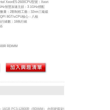
l XeonE5-2600CPU型號：Xeon
.4GHz智慧加速主頻：3.1GHz標配
U數量：2顆制程工藝：32nm三級緩
PI 8GT/sCPU核心：八核
PU執行緒數：16執行緒
65
00R RDIMM
16GB PC3-12800R（RDIMM） 內部硬碟架數：