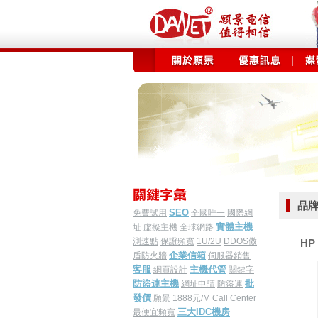
品牌
SEO
免費試用
全國唯一
國際網
實體主機
址
虛擬主機
全球網路
測速點
保證頻寬
1U/2U
DDOS傲
HP 
企業信箱
盾防火牆
伺服器銷售
客服
主機代管
網頁設計
關鍵字
防盜連主機
批
網址申請
防盜連
發價
願景
1888元/M
Call Center
三大IDC機房
最便宜頻寬