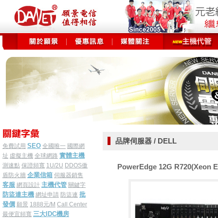
品牌伺服器 / DELL
SEO
免費試用
全國唯一
國際網
實體主機
址
虛擬主機
全球網路
測速點
保證頻寬
1U/2U
DDOS傲
PowerEdge 12G R720(Xeon E
企業信箱
盾防火牆
伺服器銷售
客服
主機代管
網頁設計
關鍵字
防盜連主機
批
網址申請
防盜連
發價
願景
1888元/M
Call Center
三大IDC機房
最便宜頻寬