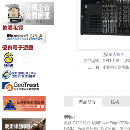
放大圖片
商品編號：DELL-015 
〈
上一頁
瀏覽同分類商
產品簡介
規格
特性:
戴爾 R720 簡介 戴爾PowerEdge 
DIMM，顯著提升應用程式性能，第三代PC